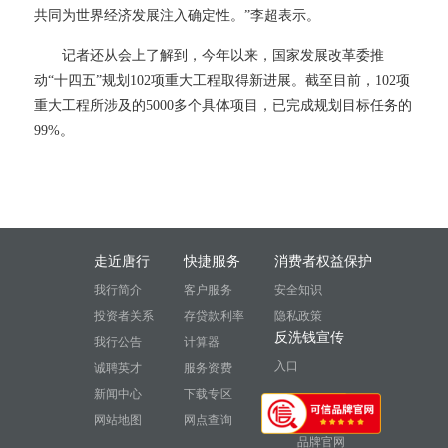
共同为世界经济发展注入确定性。”李超表示。
记者还从会上了解到，今年以来，国家发展改革委推
动
“十四五”规划102项重大工程取得新进展。截至目前，102项
重大工程所涉及的5000多个具体项目，已完成规划目标任务的
99%。
走近唐行
快捷服务
消费者权益保护
我行简介
客户服务
安全知识
投资者关系
存贷款利率
隐私政策
反洗钱宣传
我行公告
计算器
入口
诚聘英才
服务资费
新闻中心
下载专区
网站地图
网点查询
品牌官网