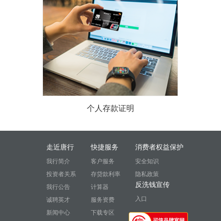
了解详情
个人存款证明
个人存款证明是本行根据存款
人的申请（自费留学、国外移
走近唐行
快捷服务
消费者权益保护
民、探亲、境外旅游等需
我行简介
客户服务
安全知识
要），证明其在开出“存款证...
投资者关系
存贷款利率
隐私政策
反洗钱宣传
我行公告
计算器
入口
诚聘英才
服务资费
了解详情
新闻中心
下载专区