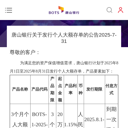
唐山银行关于发行个人大额存单的公告2025-7-
31
尊敬的客户：
为满足您的资产保值增值需求，唐山银行计划于2025年8
月1日至2025年8月31日发行个人大额存单，产品要素如下：
产
起
品
点
产品利
币
付息方
产品名称
产品代码
发行期限
期
金
率
种
式
限
额
到期
3个月个
BOTS-
3
20
人
2025.8.1-
一次
人大额
1-2025-
个
万
1.15%
民